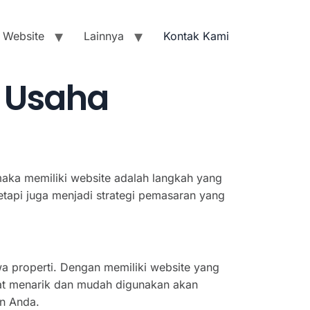
 Website
Lainnya
Kontak Kami
u Usaha
maka memiliki website adalah langkah yang
tetapi juga menjadi strategi pemasaran yang
wa properti. Dengan memiliki website yang
hat menarik dan mudah digunakan akan
n Anda.