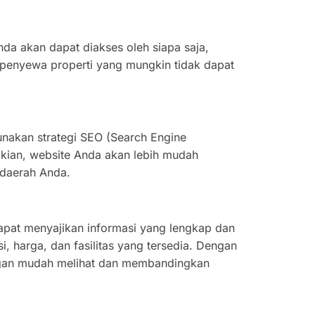
da akan dapat diakses oleh siapa saja,
 penyewa properti yang mungkin tidak dapat
nakan strategi SEO (Search Engine
ikian, website Anda akan lebih mudah
 daerah Anda.
dapat menyajikan informasi yang lengkap dan
, harga, dan fasilitas yang tersedia. Dengan
engan mudah melihat dan membandingkan