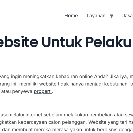
Home
Layanan
Jasa
bsite Untuk Pelak
ang ingin meningkatkan kehadiran online Anda? Jika iya, 
arang ini, memiliki website tidak hanya menjadi kebutuhan, 
li atau penyewa
properti
.
masi melalui internet sebelum melakukan pembelian atau se
ngkatkan kepercayaan calon pelanggan. Website yang terli
g dan membuat mereka merasa yakin untuk berbisnis denga