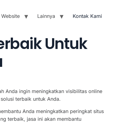
 Website
Lainnya
Kontak Kami
erbaik Untuk
a
Anda ingin meningkatkan visibilitas online
olusi terbaik untuk Anda.
t membantu Anda meningkatkan peringkat situs
g terbaik, jasa ini akan membantu