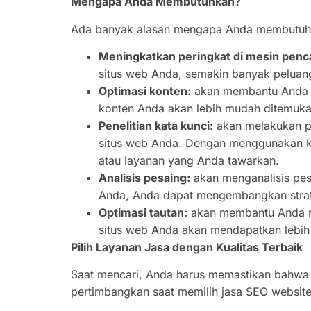
Mengapa Anda Membutuhkan?
Ada banyak alasan mengapa Anda membutuhka
Meningkatkan peringkat di mesin penca
situs web Anda, semakin banyak peluan
Optimasi konten:
akan membantu Anda m
konten Anda akan lebih mudah ditemuka
Penelitian kata kunci:
akan melakukan pe
situs web Anda. Dengan menggunakan ka
atau layanan yang Anda tawarkan.
Analisis pesaing:
akan menganalisis pes
Anda, Anda dapat mengembangkan strate
Optimasi tautan:
akan membantu Anda me
situs web Anda akan mendapatkan lebih 
Pilih Layanan Jasa dengan Kualitas Terbaik
Saat mencari, Anda harus memastikan bahwa A
pertimbangkan saat memilih jasa SEO websit