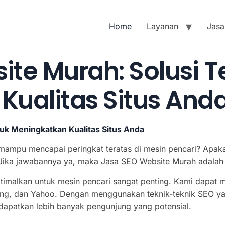
Home
Layanan
Jasa
te Murah: Solusi T
Kualitas Situs And
uk Meningkatkan Kualitas Situs Anda
ampu mencapai peringkat teratas di mesin pencari? Apakah 
Jika jawabannya ya
,
maka Jasa SEO Website Murah adalah s
dioptimalkan untuk mesin pencari sangat penting. Kami dapa
ing, dan Yahoo. Dengan menggunakan teknik-teknik SEO yan
ndapatkan lebih banyak pengunjung yang potensial.