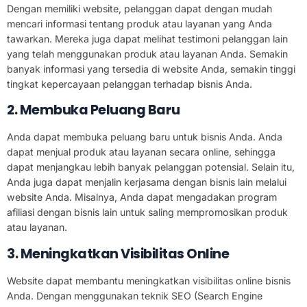
Dengan memiliki website, pelanggan dapat dengan mudah
mencari informasi tentang produk atau layanan yang Anda
tawarkan. Mereka juga dapat melihat testimoni pelanggan lain
yang telah menggunakan produk atau layanan Anda. Semakin
banyak informasi yang tersedia di website Anda, semakin tinggi
tingkat kepercayaan pelanggan terhadap bisnis Anda.
2. Membuka Peluang Baru
Anda dapat membuka peluang baru untuk bisnis Anda. Anda
dapat menjual produk atau layanan secara online, sehingga
dapat menjangkau lebih banyak pelanggan potensial. Selain itu,
Anda juga dapat menjalin kerjasama dengan bisnis lain melalui
website Anda. Misalnya, Anda dapat mengadakan program
afiliasi dengan bisnis lain untuk saling mempromosikan produk
atau layanan.
3. Meningkatkan Visibilitas Online
Website dapat membantu meningkatkan visibilitas online bisnis
Anda. Dengan menggunakan teknik SEO (Search Engine