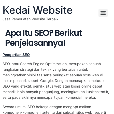
Kedai Website
Jasa Pembuatan Website Terbaik
Apa Itu SEO? Berikut
Penjelasannya!
Pengertian SEO
SEO, atau Search Engine Optimization, merupakan sebuah
rangkaian strategi dan teknik yang bertujuan untuk
meningkatkan visibilitas serta peringkat sebuah situs web di
mesin pencari, seperti Google. Dengan menerapkan metode
SEO yang efektif, pemilik situs web atau bisnis online dapat
menarik lebih banyak pengunjung, meningkatkan kualitas trafik,
serta pada akhirnya mencapai tujuan komersial mereka.
Secara umum, SEO bekerja dengan mengoptimalkan
komponen-komponen tertentu dari sebuah situs web, seperti