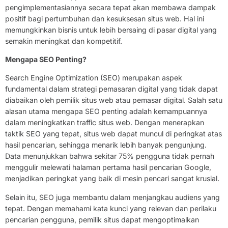
pengimplementasiannya secara tepat akan membawa dampak
positif bagi pertumbuhan dan kesuksesan situs web. Hal ini
memungkinkan bisnis untuk lebih bersaing di pasar digital yang
semakin meningkat dan kompetitif.
Mengapa SEO Penting?
Search Engine Optimization (SEO) merupakan aspek
fundamental dalam strategi pemasaran digital yang tidak dapat
diabaikan oleh pemilik situs web atau pemasar digital. Salah satu
alasan utama mengapa SEO penting adalah kemampuannya
dalam meningkatkan traffic situs web. Dengan menerapkan
taktik SEO yang tepat, situs web dapat muncul di peringkat atas
hasil pencarian, sehingga menarik lebih banyak pengunjung.
Data menunjukkan bahwa sekitar 75% pengguna tidak pernah
menggulir melewati halaman pertama hasil pencarian Google,
menjadikan peringkat yang baik di mesin pencari sangat krusial.
Selain itu, SEO juga membantu dalam menjangkau audiens yang
tepat. Dengan memahami kata kunci yang relevan dan perilaku
pencarian pengguna, pemilik situs dapat mengoptimalkan